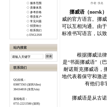
◇ 服务范围
作者: 佚名
◇ 质量体系
挪威语（
norsk
）
◇ 参考价格
◇ 尊贵客户
威的官方语言。挪威
◇ 常见问题
可以互相沟通。由于
◇ 招贤纳士
◇ 联系我们
标准书写语言，以致
◇ ENGLISH
站内搜索
根据挪威法律和
是
“
书面挪威语
”
（巴
联系我们
耐诺斯克挪威语，
地代表着保守和激进
QQ在线：
有他们非
838873563 (深圳Allen)
384164818 (东莞Ada)
挪威语是从古诺尔
直线电话：
0755-22213580 (深圳)