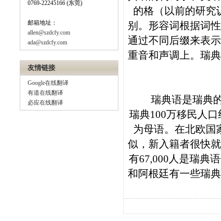
0769-22245166 (东莞)
的格（以前的研究
邮箱地址：
别。形容词根据词性
allen@szdcfy.com
通过不同后缀来表示
ada@szdcfy.com
重音和声调上。瑞典
友情链接
Google在线翻译
有道在线翻译
瑞典语是瑞典的
必应在线翻译
瑞典
100
万移民人口
为母语。在北欧国
似，新入籍者很快就
有
67,000
人是瑞典语
和阿根廷有一些瑞典