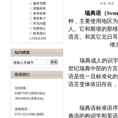
◇ 服务范围
作者: 佚名
◇ 质量体系
瑞典语（
Sven
◇ 参考价格
◇ 尊贵客户
种，主要使用地区为
◇ 常见问题
人。它和斯堪的那维
◇ 招贤纳士
◇ 联系我们
语言。和其它北日耳
◇ ENGLISH
维
站内搜索
瑞典成人的识字
世纪瑞典中部的方言
联系我们
语是统一且标准化的
语言变体依旧存在，
QQ在线：
838873563 (深圳Allen)
384164818 (东莞Ada)
瑞典语标准语序是
直线电话：
0755-22213580 (深圳)
典语的构词学和英语