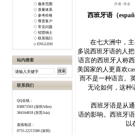
◇ 服务范围
作者: 佚名
◇ 质量体系
西班牙语（
españ
◇ 参考价格
◇ 尊贵客户
◇ 常见问题
◇ 招贤纳士
◇ 联系我们
在七大洲中，主要
◇ ENGLISH
多说西班牙语的人把
语言的西班牙人称西
站内搜索
美国家的人更喜欢
ca
而不是一种语言。
联系我们
无论如何，这种
QQ在线：
西班牙语是从通俗
838873563 (深圳Allen)
384164818 (东莞Ada)
语的影响。西班牙语
以
直线电话：
0755-22213580 (深圳)