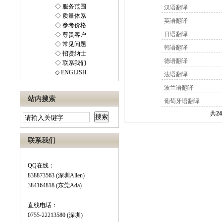
◇ 服务范围
汉语翻译
◇ 质量体系
英语翻译
◇ 参考价格
日语翻译
◇ 尊贵客户
◇ 常见问题
韩语翻译
◇ 招贤纳士
德语翻译
◇ 联系我们
◇ ENGLISH
法语翻译
波兰语翻译
站内搜索
葡萄牙语翻译
共
24
联系我们
QQ在线：
838873563 (深圳Allen)
384164818 (东莞Ada)
直线电话：
0755-22213580 (深圳)