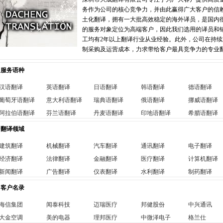
务作为公司的核心竞争力，并由此赢得广大客户的信
土化翻译，拥有一大批高效稳定的海外译员，是国内
的服务对象定位为高端客户，因此我们选用的译员和
工均有2年以上翻译行业从业经验。此外，公司在持
制采购及运营成本，力求带给客户最具竞争力的专业
服务语种
汉语翻译
英语翻译
日语翻译
韩语翻译
德语翻译
葡萄牙语翻译
意大利语翻译
瑞典语翻译
俄语翻译
挪威语翻译
阿拉伯语翻译
芬兰语翻译
丹麦语翻译
印地语翻译
希腊语翻译
翻译领域
建筑翻译
机械翻译
汽车翻译
通讯翻译
电子翻译
经济翻译
法律翻译
金融翻译
医疗翻译
计算机翻译
新闻翻译
广告翻译
仪表翻译
水利翻译
制药翻译
客户名录
海信集团
闻泰科技
迈瑞医疗
邦健股份
中兴通讯
大金空调
美的电器
理邦医疗
中微泽电子
格兰仕